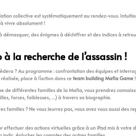
lation collective est systématiquement au rendez-vous. Intuiti
 à vivre absolument !
 démasquer, des énigmes à déchiffrer et des indices à retrouv
à la recherche de l’assassin !
uccèdera ? Au programme : confrontation des équipes et interrog
réalisée, place à l’action dans ce
team building Mafia Game
!
me de différentes familles de la Mafia, vous prendrez connais
illes, forces, faiblesses, …) à travers sa biographie.
 familles ? Ne vous leurrez pas, vous avez vous aussi des rep
effectuer des actions virtuelles grâce à un iPad mis à votre dis
n indic, éplucher les comptes des autres familles, …