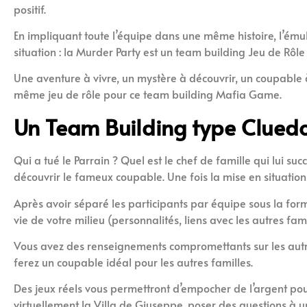
positif.
En impliquant toute l’équipe dans une même histoire, l’ému
situation : la Murder Party est un team building Jeu de Rôle
Une aventure à vivre, un mystère à découvrir, un coupable à
même jeu de rôle pour ce team building Mafia Game.
Un Team Building type Cluedo 
Qui a tué le Parrain ? Quel est le chef de famille qui lui s
découvrir le fameux coupable. Une fois la mise en situation 
Après avoir séparé les participants par équipe sous la for
vie de votre milieu (personnalités, liens avec les autres fam
Vous avez des renseignements compromettants sur les autres
ferez un coupable idéal pour les autres familles.
Des jeux réels vous permettront d’empocher de l’argent pour 
virtuellement la Villa de Giuseppe, poser des questions à u