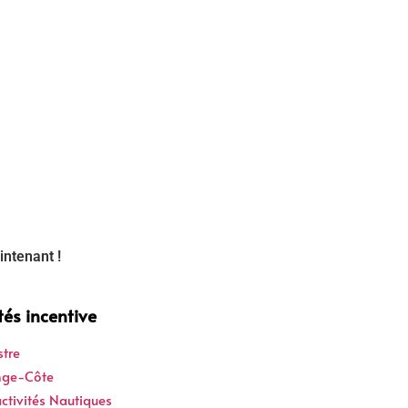
intenant !
tés incentive
stre
onge-Côte
ctivités Nautiques