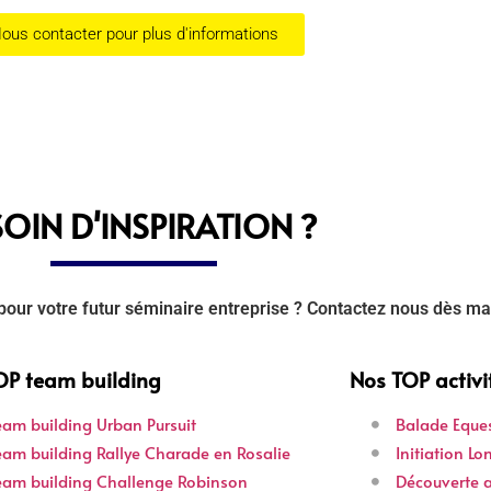
ous contacter pour plus d'informations
OIN D'INSPIRATION ?
our votre futur séminaire entreprise ? Contactez nous dès ma
OP team building
Nos TOP activi
eam building Urban Pursuit
Balade Eque
eam building Rallye Charade en Rosalie
Initiation L
eam building Challenge Robinson
Découverte a