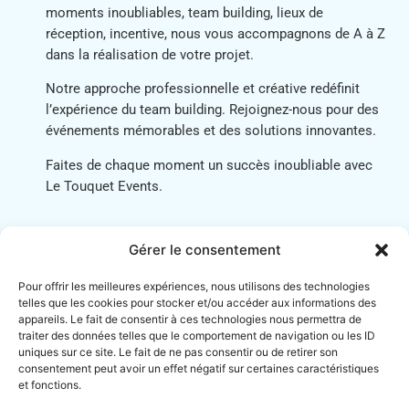
moments inoubliables, team building, lieux de
réception, incentive, nous vous accompagnons de A à Z
dans la réalisation de votre projet.
Notre approche professionnelle et créative redéfinit
l’expérience du team building. Rejoignez-nous pour des
événements mémorables et des solutions innovantes.
Faites de chaque moment un succès inoubliable avec
Le Touquet Events.
Pour en savoir plus sur notre savoir-faire, découvrez
Gérer le consentement
nos
réceptions
, activités
team building
et
incentive
.
Faites le plein de bonnes idées pour votre séminaire !
Pour offrir les meilleures expériences, nous utilisons des technologies
telles que les cookies pour stocker et/ou accéder aux informations des
appareils. Le fait de consentir à ces technologies nous permettra de
traiter des données telles que le comportement de navigation ou les ID
uniques sur ce site. Le fait de ne pas consentir ou de retirer son
consentement peut avoir un effet négatif sur certaines caractéristiques
et fonctions.